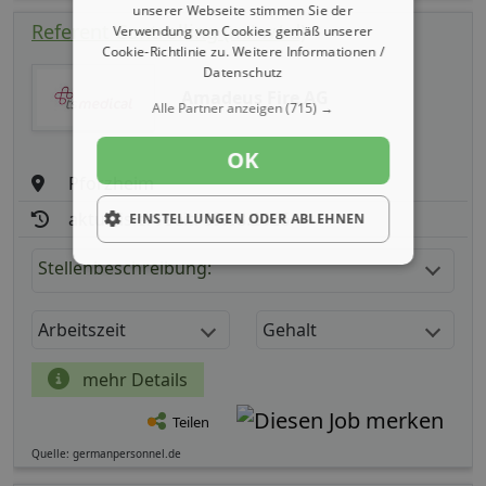
unserer Webseite stimmen Sie der
Referent Controlling (m/ w/ d)
Verwendung von Cookies gemäß unserer
Cookie-Richtlinie zu.
Weitere Informationen /
Datenschutz
Amadeus Fire AG
Alle Partner anzeigen
(715) →
OK
Pforzheim
aktualisiert seit: 09.08.2026
EINSTELLUNGEN ODER ABLEHNEN
Stellenbeschreibung:
Arbeitszeit
Gehalt
mehr Details
Teilen
Quelle: germanpersonnel.de