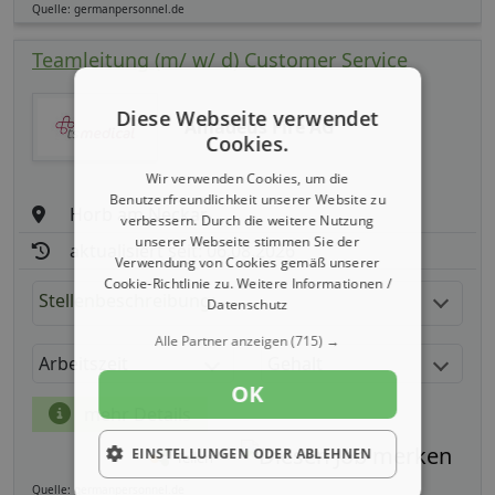
Quelle: germanpersonnel.de
Teamleitung (m/ w/ d) Customer Service
Diese Webseite verwendet
Amadeus Fire AG
Cookies.
Wir verwenden Cookies, um die
Benutzerfreundlichkeit unserer Website zu
Horb am Neckar
verbessern. Durch die weitere Nutzung
unserer Webseite stimmen Sie der
aktualisiert seit: 06.08.2026
Verwendung von Cookies gemäß unserer
Cookie-Richtlinie zu.
Weitere Informationen /
Stellenbeschreibung:
Datenschutz
Alle Partner anzeigen
(715) →
Arbeitszeit
Gehalt
OK
mehr Details
EINSTELLUNGEN ODER ABLEHNEN
Teilen
Quelle: germanpersonnel.de