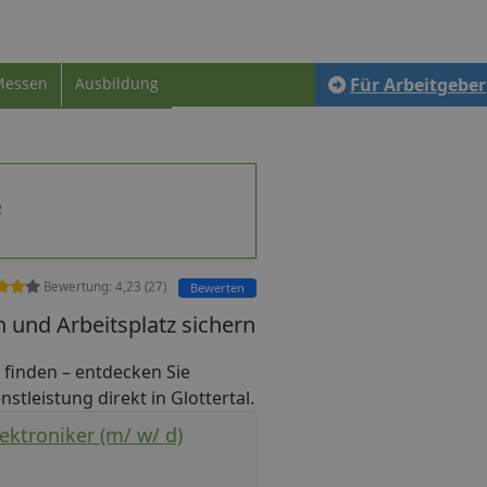
Messen
Ausbildung
Für Arbeitgeber
e
Bewertung:
4,23
(
27
)
Bewerten
n und Arbeitsplatz sichern
ob finden – entdecken Sie
stleistung direkt in Glottertal.
ektroniker (m/ w/ d)