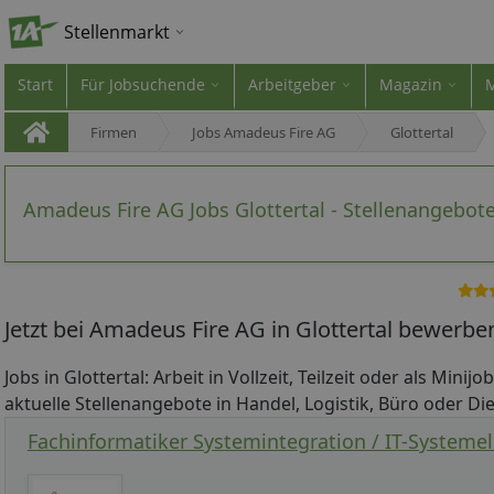
Stellenmarkt
Start
Für Jobsuchende
Arbeitgeber
Magazin
Firmen
Jobs Amadeus Fire AG
Glottertal
Amadeus Fire AG Jobs Glottertal - Stellenangebot
Jetzt bei Amadeus Fire AG in Glottertal bewerbe
Jobs in Glottertal: Arbeit in Vollzeit, Teilzeit oder als Minij
aktuelle Stellenangebote in Handel, Logistik, Büro oder Dien
Fachinformatiker Systemintegration / IT-Systemel