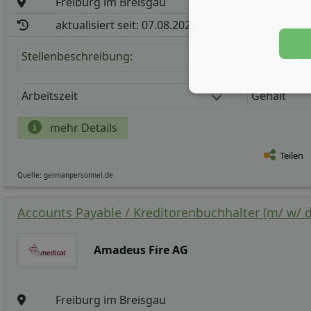
Freiburg im Breisgau
aktualisiert seit: 07.08.2026
Stellenbeschreibung:
Arbeitszeit
Gehalt
mehr Details
Teilen
Quelle: germanpersonnel.de
Accounts Payable / Kreditorenbuchhalter (m/ w/ d
Amadeus Fire AG
Freiburg im Breisgau