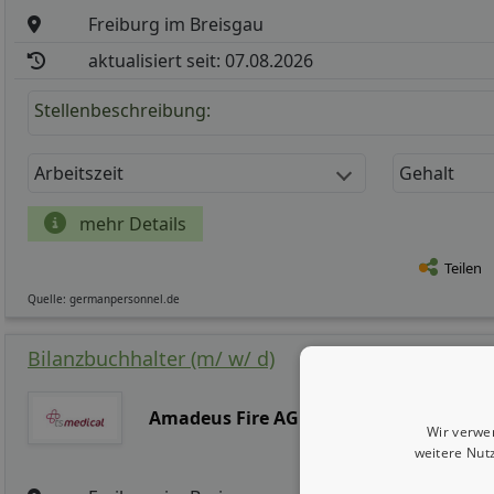
Freiburg im Breisgau
aktualisiert seit: 07.08.2026
Stellenbeschreibung:
Arbeitszeit
Gehalt
mehr Details
Teilen
Quelle: germanpersonnel.de
Bilanzbuchhalter (m/ w/ d)
Amadeus Fire AG
Wir verwe
weitere Nut