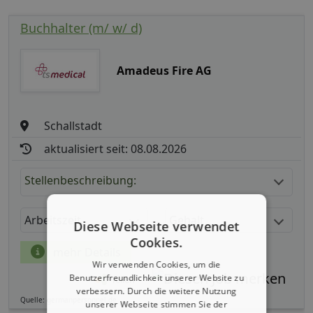
Buchhalter (m/ w/ d)
Amadeus Fire AG
Schallstadt
aktualisiert seit: 08.08.2026
Stellenbeschreibung:
Arbeitszeit
Gehalt
Diese Webseite verwendet
Cookies.
mehr Details
Wir verwenden Cookies, um die
Benutzerfreundlichkeit unserer Website zu
Teilen
verbessern. Durch die weitere Nutzung
Quelle: germanpersonnel.de
unserer Webseite stimmen Sie der