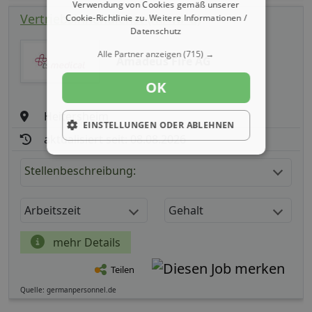
Verwendung von Cookies gemäß unserer
Vertriebsinnendienst (m/ w/ d)
Cookie-Richtlinie zu.
Weitere Informationen /
Datenschutz
Alle Partner anzeigen
(715) →
Amadeus Fire AG
OK
Heitersheim
EINSTELLUNGEN ODER ABLEHNEN
aktualisiert seit: 08.08.2026
Stellenbeschreibung:
Arbeitszeit
Gehalt
mehr Details
Teilen
Quelle: germanpersonnel.de