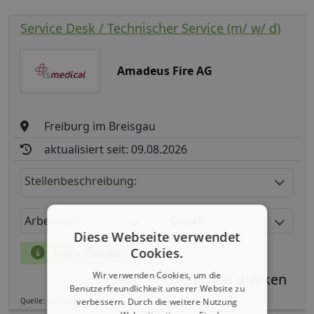
Service Desk / Technischer Service (m/ w/ d)
Amadeus Fire AG
Freiburg im Breisgau
aktualisiert seit: 09.08.2026
Stellenbeschreibung:
Arbeitszeit
Gehalt
Diese Webseite verwendet
Cookies.
mehr Details
Wir verwenden Cookies, um die
Teilen
Benutzerfreundlichkeit unserer Website zu
verbessern. Durch die weitere Nutzung
Quelle: germanpersonnel.de