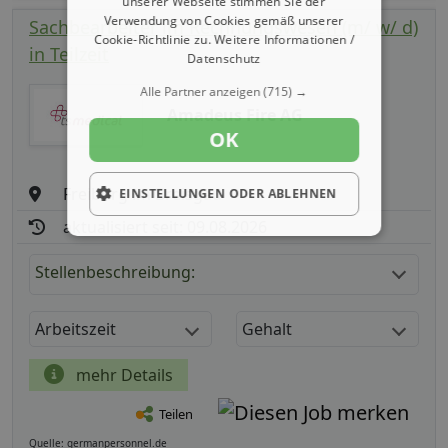
unserer Webseite stimmen Sie der
Verwendung von Cookies gemäß unserer
Sachbearbeiter im Rechnungswesen (m/ w/ d)
Cookie-Richtlinie zu.
Weitere Informationen /
in Teilzeit
Datenschutz
Alle Partner anzeigen
(715) →
Amadeus Fire AG
OK
Freiburg im Breisgau
EINSTELLUNGEN ODER ABLEHNEN
aktualisiert seit: 09.08.2026
Stellenbeschreibung:
Arbeitszeit
Gehalt
mehr Details
Teilen
Quelle: germanpersonnel.de