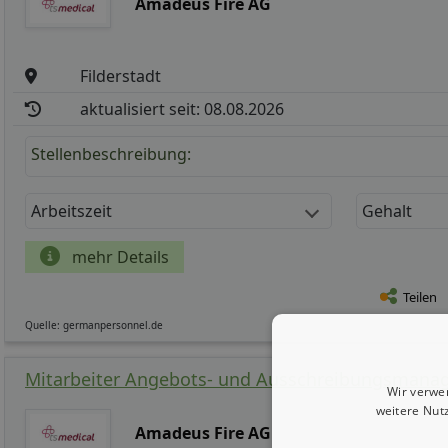
Amadeus Fire AG
Filderstadt
aktualisiert seit: 08.08.2026
Stellenbeschreibung:
Arbeitszeit
Gehalt
mehr Details
Teilen
Quelle: germanpersonnel.de
Mitarbeiter Angebots- und Ausschreibungsmanag
Wir verwe
weitere Nut
Amadeus Fire AG