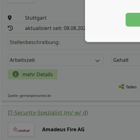
Stuttgart
aktualisiert seit: 08.08.2026
Stellenbeschreibung:
Arbeitszeit
Gehalt
mehr Details
Teilen
Quelle: germanpersonnel.de
IT-Security-Spezialist (m/ w/ d)
Amadeus Fire AG