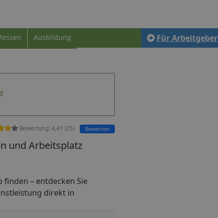
Messen
Ausbildung
Für Arbeitgeber
e
Bewertung:
4,41
(
25
)
Bewerten
n und Arbeitsplatz
job finden – entdecken Sie
nstleistung direkt in