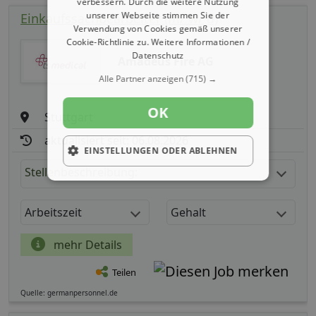
verbessern. Durch die weitere Nutzung
unserer Webseite stimmen Sie der
Einkaufssachbearbeiter (m/ w/ d)
Verwendung von Cookies gemäß unserer
Cookie-Richtlinie zu.
Weitere Informationen /
Datenschutz
Amadeus Fire AG
Alle Partner anzeigen
(715) →
OK
Stuttgart
aktualisiert seit: 06.08.2026
EINSTELLUNGEN ODER ABLEHNEN
Stellenbeschreibung:
Arbeitszeit
Gehalt
mehr Details
Teilen
Quelle: germanpersonnel.de