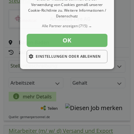
Steuerfachangestellter (m/ w/ d)
Verwendung von Cookies gemäß unserer
Cookie-Richtlinie zu.
Weitere Informationen /
Datenschutz
Amadeus Fire AG
Alle Partner anzeigen
(715) →
OK
Baden-Baden
aktualisiert seit: 06.08.2026
EINSTELLUNGEN ODER ABLEHNEN
Stellenbeschreibung:
Arbeitszeit
Gehalt
mehr Details
Teilen
Quelle: germanpersonnel.de
Mitarbeiter (m/ w/ d) Versand und Export