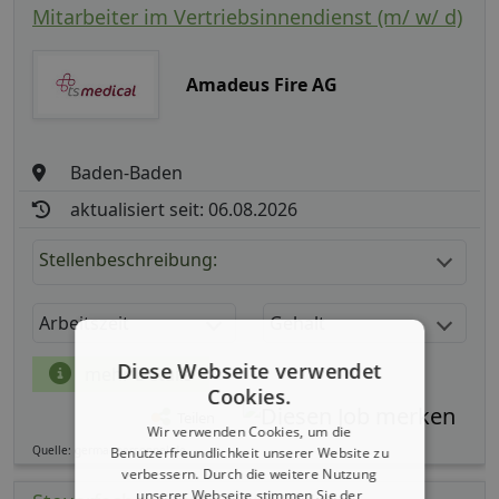
Mitarbeiter im Vertriebsinnendienst (m/ w/ d)
Amadeus Fire AG
Baden-Baden
aktualisiert seit: 06.08.2026
Stellenbeschreibung:
Arbeitszeit
Gehalt
Diese Webseite verwendet
mehr Details
Cookies.
Teilen
Wir verwenden Cookies, um die
Quelle: germanpersonnel.de
Benutzerfreundlichkeit unserer Website zu
verbessern. Durch die weitere Nutzung
unserer Webseite stimmen Sie der