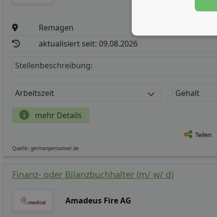
Remagen
aktualisiert seit: 09.08.2026
Stellenbeschreibung:
Arbeitszeit
Gehalt
mehr Details
Teilen
Quelle: germanpersonnel.de
Finanz- oder Bilanzbuchhalter (m/ w/ d)
Amadeus Fire AG