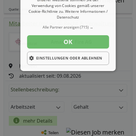
Teilen
Verwendung von Cookies gemäß unserer
Quelle: germanpersonnel.de
Cookie-Richtlinie zu.
Weitere Informationen /
Datenschutz
Mitarbeiter (m/ w/ d) Recht & Verwaltung
Alle Partner anzeigen
(715) →
OK
Amadeus Fire AG
EINSTELLUNGEN ODER ABLEHNEN
Hameln
aktualisiert seit: 09.08.2026
Stellenbeschreibung:
Arbeitszeit
Gehalt
mehr Details
Teilen