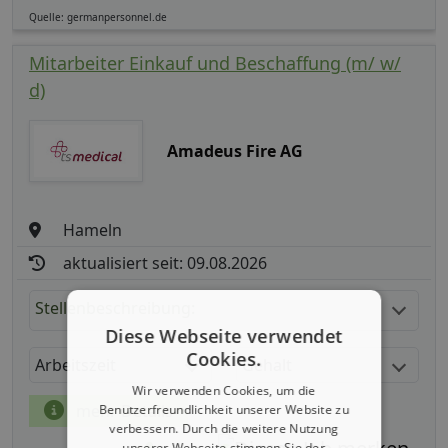
Quelle: germanpersonnel.de
Mitarbeiter Einkauf und Beschaffung (m/ w/
d)
Amadeus Fire AG
Hameln
aktualisiert seit: 09.08.2026
Stellenbeschreibung:
Diese Webseite verwendet
Cookies.
Arbeitszeit
Gehalt
Wir verwenden Cookies, um die
mehr Details
Benutzerfreundlichkeit unserer Website zu
verbessern. Durch die weitere Nutzung
unserer Webseite stimmen Sie der