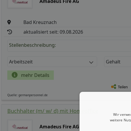
Amadeus Fire AG
Bad Kreuznach
aktualisiert seit: 09.08.2026
Stellenbeschreibung:
Arbeitszeit
Gehalt
mehr Details
Teilen
Quelle: germanpersonnel.de
Buchhalter (m/ w/ d) mit Homeoffice
Wir verwe
weitere Nut
Amadeus Fire AG