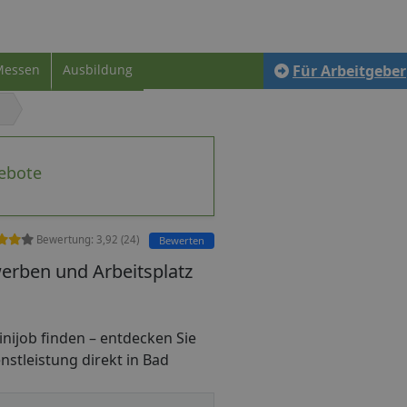
Messen
Ausbildung
Für Arbeitgeber
gebote
Bewertung:
3,92
(
24
)
Bewerten
erben und Arbeitsplatz
Minijob finden – entdecken Sie
nstleistung direkt in Bad