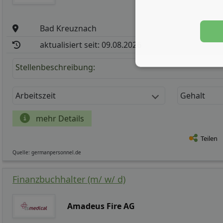
Bad Kreuznach
aktualisiert seit: 09.08.2026
Stellenbeschreibung:
Arbeitszeit
Gehalt
mehr Details
Teilen
Quelle: germanpersonnel.de
Finanzbuchhalter (m/ w/ d)
Amadeus Fire AG