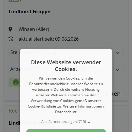
Lindhorst Gruppe
Winsen (Aller)
aktualisiert seit: 09.08.2026
Stellenbeschreibung:
Diese Webseite verwendet
Cookies.
Arbeitszeit
Gehalt
Wir verwenden Cookies, um die
mehr Details
Benutzerfreundlichkeit unserer Website zu
verbessern. Durch die weitere Nutzung
Teilen
unserer Webseite stimmen Sie der
Verwendung von Cookies gemäß unserer
Cookie-Richtlinie zu.
Weitere Informationen /
Rechtsanwaltsfachangestellte (m/ w/ d)
Datenschutz
Alle Partner anzeigen
(715) →
Lindhorst Gruppe