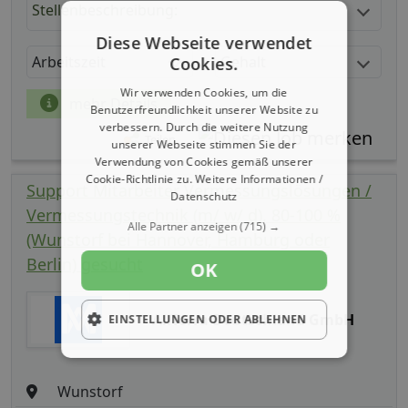
Stellenbeschreibung:
Diese Webseite verwendet
Arbeitszeit
Gehalt
Cookies.
Wir verwenden Cookies, um die
mehr Details
Benutzerfreundlichkeit unserer Website zu
verbessern. Durch die weitere Nutzung
Teilen
unserer Webseite stimmen Sie der
Verwendung von Cookies gemäß unserer
Cookie-Richtlinie zu.
Weitere Informationen /
Support Mitarbeiter Vermessungslösungen /
Datenschutz
Vermessungstechnik (m/ w/ d), 80-100 %
Alle Partner anzeigen
(715) →
(Wunstorf bei Hannover, Hamburg oder
Berlin) gesucht
OK
AllTerra Deutschland GmbH
EINSTELLUNGEN ODER ABLEHNEN
Wunstorf