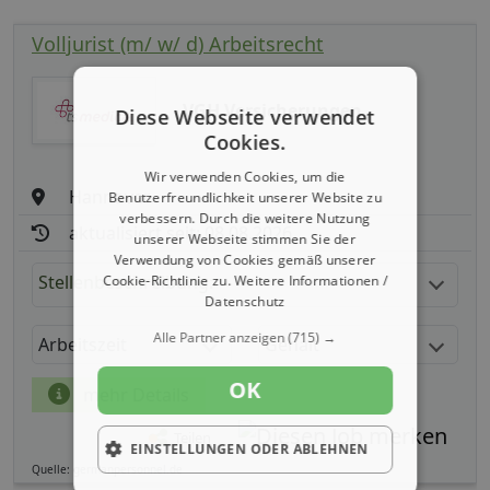
Volljurist (m/ w/ d) Arbeitsrecht
VGH Versicherungen
Diese Webseite verwendet
Cookies.
Wir verwenden Cookies, um die
Hannover
Benutzerfreundlichkeit unserer Website zu
verbessern. Durch die weitere Nutzung
aktualisiert seit: 08.08.2026
unserer Webseite stimmen Sie der
Verwendung von Cookies gemäß unserer
Stellenbeschreibung:
Cookie-Richtlinie zu.
Weitere Informationen /
Datenschutz
Alle Partner anzeigen
(715) →
Arbeitszeit
Gehalt
OK
mehr Details
Teilen
EINSTELLUNGEN ODER ABLEHNEN
Quelle: germanpersonnel.de