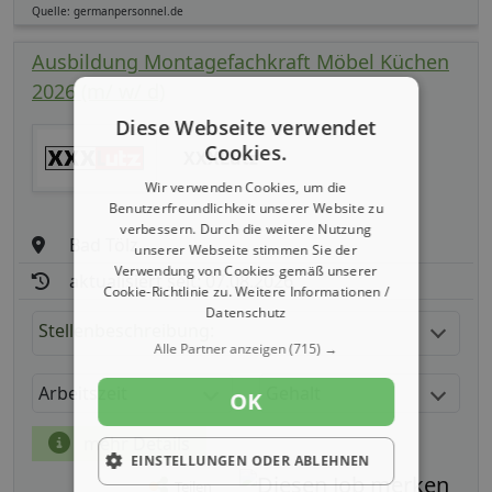
Quelle: germanpersonnel.de
Ausbildung Montagefachkraft Möbel Küchen
2026 (m/ w/ d)
Diese Webseite verwendet
Cookies.
XXXLutz
Wir verwenden Cookies, um die
Benutzerfreundlichkeit unserer Website zu
verbessern. Durch die weitere Nutzung
Bad Tölz
unserer Webseite stimmen Sie der
Verwendung von Cookies gemäß unserer
aktualisiert seit: 07.08.2026
Cookie-Richtlinie zu.
Weitere Informationen /
Datenschutz
Stellenbeschreibung:
Alle Partner anzeigen
(715) →
Arbeitszeit
Gehalt
OK
mehr Details
EINSTELLUNGEN ODER ABLEHNEN
Teilen