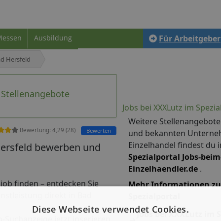
Messen
Ausbildung
Für Arbeitgeber
d Hersfeld
 Stellenangebote
Jobs bei XXXLutz im Spezia
Weitere Stellenangebote
Bewertung:
4,29
(
28
)
Bewerten
und bekannten Untern
Einzelhandel findest du 
Hersfeld bewerben und
Spezialportal Jobs-beim
Einzelhaendler.de
.
nijob finden – entdecken Sie
Mehr Informationen zu
nstleistung direkt in Bad
Spezialportal
Diese Webseite verwendet Cookies.
Jobs bei XXXLutz im S
b-Suchanzeige jetzt inserieren