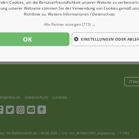
nden Cookies, um die Benutzerfreundlichkeit unserer Website zu verbessern.
suchen
zung unserer Webseite stimmen Sie der Verwendung von Cookies gemäß uns
Richtlinie zu.
Weitere Informationen / Datenschutz
Alle Partner anzeigen
(715) →
Weitere Firmen der Bran
OK
EINSTELLUNGEN ODER ABLE
Ver
Impressum
Datenschutz
Cookies
by: 1A-Stellenmarkt.de | 06.08.2026
| CFo: nur_Artikel|SEO_anpassung ( 1.135)