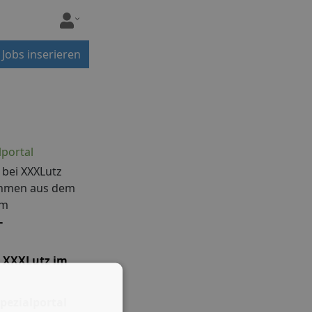
Jobs inserieren
lportal
 bei XXXLutz
ehmen aus dem
im
-
 XXXLutz im
pezialportal