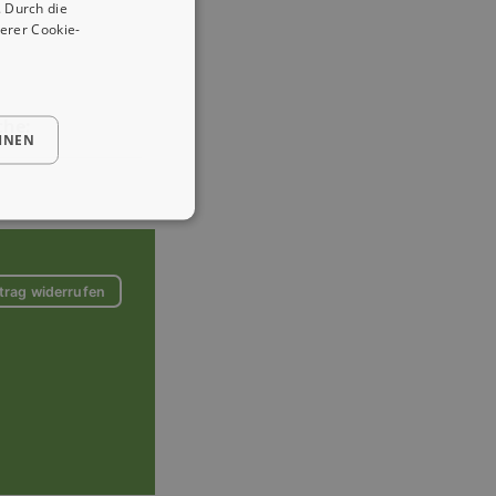
 Durch die
erer Cookie-
che:
HNEN
trag widerrufen