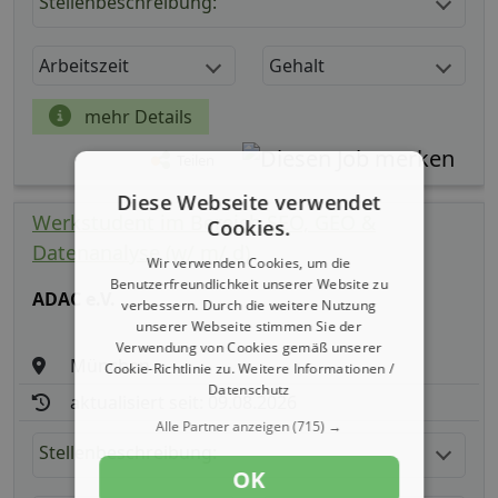
Stellenbeschreibung:
Arbeitszeit
Gehalt
mehr Details
Teilen
Diese Webseite verwendet
Werkstudent im Bereich SEO, GEO &
Cookies.
Datenanalyse (w/ m/ d)
Wir verwenden Cookies, um die
Benutzerfreundlichkeit unserer Website zu
ADAC e.V.
verbessern. Durch die weitere Nutzung
unserer Webseite stimmen Sie der
Verwendung von Cookies gemäß unserer
München
Cookie-Richtlinie zu.
Weitere Informationen /
Datenschutz
aktualisiert seit: 09.08.2026
Alle Partner anzeigen
(715) →
Stellenbeschreibung:
OK