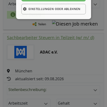
Arbeitszeit
Gehalt
EINSTELLUNGEN ODER ABLEHNEN
mehr Details
Teilen
Sachbearbeiter Steuern in Teilzeit (w/ m/ d)
ADAC e.V.
München
aktualisiert seit: 09.08.2026
Stellenbeschreibung:
Arbeitszeit
Gehalt