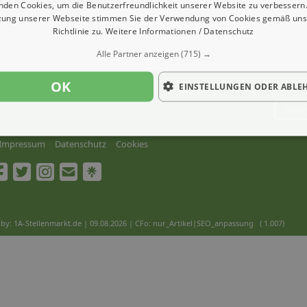
nden Cookies, um die Benutzerfreundlichkeit unserer Website zu verbessern.
zung unserer Webseite stimmen Sie der Verwendung von Cookies gemäß uns
Richtlinie zu.
Weitere Informationen / Datenschutz
Alle Partner anzeigen
(715) →
OK
EINSTELLUNGEN ODER ABLE
Ver
Impressum
Datenschutz
Cookies
by: 1A-Stellenmarkt.de | 09.08.2026
| CFo: nur_Artikel|SEO_anpassung ( 1.007)