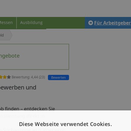
Messen
Ausbildung
Für Arbeitgeber
ld
angebote
Bewertung:
4,44
(
23
)
Bewerten
 bewerben und
ijob finden – entdecken Sie
nstleistung direkt in
Diese Webseite verwendet Cookies.
b-Suchanzeige jetzt inserieren