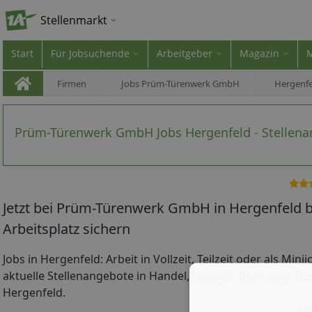
Stellenmarkt
Start
Für Jobsuchende
Arbeitgeber
Magazin
Firmen
Jobs Prüm-Türenwerk GmbH
Hergenfe
Prüm-Türenwerk GmbH Jobs Hergenfeld - Stellen
Jetzt bei Prüm-Türenwerk GmbH in Hergenfeld
Arbeitsplatz sichern
Jobs in Hergenfeld: Arbeit in Vollzeit, Teilzeit oder als Min
aktuelle Stellenangebote in Handel, Logistik, Büro oder Die
Hergenfeld.
Jo