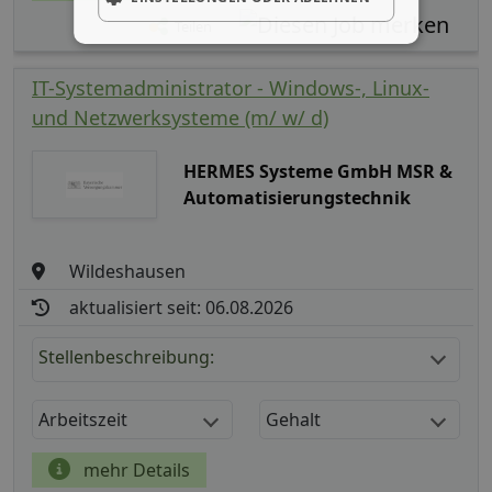
Teilen
IT-Systemadministrator - Windows-, Linux-
und Netzwerksysteme (m/ w/ d)
HERMES Systeme GmbH MSR &
Automatisierungstechnik
Wildeshausen
aktualisiert seit: 06.08.2026
Stellenbeschreibung:
Arbeitszeit
Gehalt
mehr Details