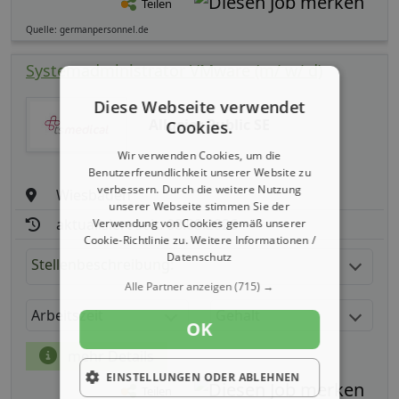
Teilen
Quelle: germanpersonnel.de
Systemadministrator VMware (m/ w/ d)
Diese Webseite verwendet
Allgeier Public SE
Cookies.
Wir verwenden Cookies, um die
Benutzerfreundlichkeit unserer Website zu
verbessern. Durch die weitere Nutzung
Wiesbaden
unserer Webseite stimmen Sie der
aktualisiert seit: 08.08.2026
Verwendung von Cookies gemäß unserer
Cookie-Richtlinie zu.
Weitere Informationen /
Datenschutz
Stellenbeschreibung:
Alle Partner anzeigen
(715) →
Arbeitszeit
Gehalt
OK
mehr Details
EINSTELLUNGEN ODER ABLEHNEN
Teilen