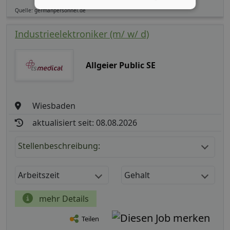
Quelle: germanpersonnel.de
Industrieelektroniker (m/ w/ d)
Allgeier Public SE
Wiesbaden
aktualisiert seit: 08.08.2026
Stellenbeschreibung:
Arbeitszeit
Gehalt
mehr Details
Teilen