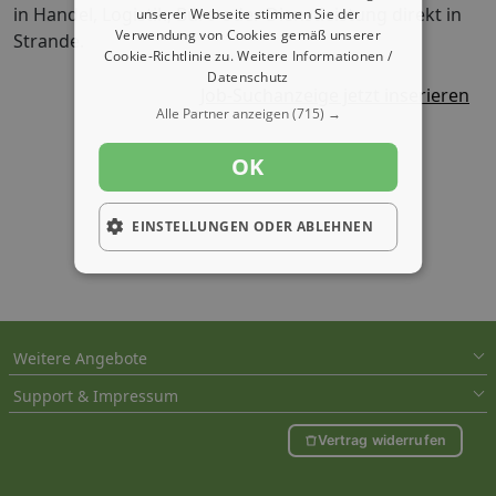
in Handel, Logistik, Büro oder Dienstleistung direkt in
unserer Webseite stimmen Sie der
Verwendung von Cookies gemäß unserer
Strande.
Cookie-Richtlinie zu.
Weitere Informationen /
Datenschutz
Job-Suchanzeige jetzt inserieren
Alle Partner anzeigen
(715) →
OK
EINSTELLUNGEN ODER ABLEHNEN
Weitere Angebote
Support & Impressum
Vertrag widerrufen