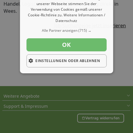
Handel, Logistik, Büro oder Dienstleistung direkt in
unserer Webseite stimmen Sie der
Verwendung von Cookies gemäß unserer
Wees.
Cookie-Richtlinie zu.
Weitere Informationen /
Datenschutz
Job-Suchanzeige jetzt inserieren
Alle Partner anzeigen
(715) →
OK
EINSTELLUNGEN ODER ABLEHNEN
Weitere Angebote
Support & Impressum
Vertrag widerrufen