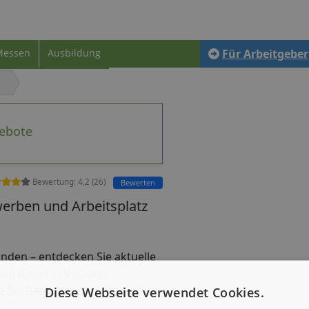
Messen
Ausbildung
Für Arbeitgeber
gebote
Bewertung:
4,2
(
26
)
Bewerten
werben und Arbeitsplatz
 finden – entdecken Sie aktuelle
ng direkt in Velburg.
b-Suchanzeige jetzt inserieren
Diese Webseite verwendet Cookies.