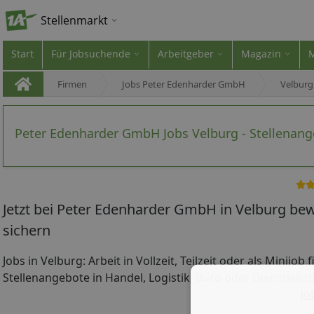
Stellenmarkt
Start
Für Jobsuchende
Arbeitgeber
Magazin
Firmen
Jobs Peter Edenharder GmbH
Velburg
Peter Edenharder GmbH Jobs Velburg - Stellenan
Jetzt bei Peter Edenharder GmbH in Velburg be
sichern
Jobs in Velburg: Arbeit in Vollzeit, Teilzeit oder als Minijob
Stellenangebote in Handel, Logistik, Büro oder Dienstleistu
Jo