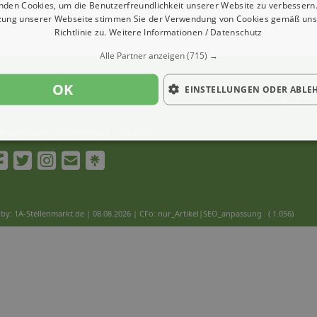
nden Cookies, um die Benutzerfreundlichkeit unserer Website zu verbessern.
zung unserer Webseite stimmen Sie der Verwendung von Cookies gemäß uns
Richtlinie zu.
Weitere Informationen / Datenschutz
Alle Partner anzeigen
(715) →
OK
EINSTELLUNGEN ODER ABLE
Ver
Impressum
Datenschutz
Cookies
by: 1A-Stellenmarkt.de | 08.08.2026
| CFo: nur_Artikel|SEO_anpassung ( 1.056)