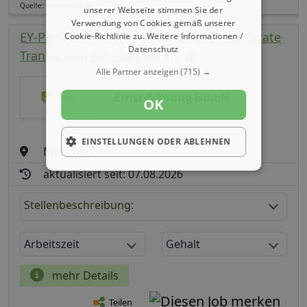
Quelle: meinestadt.de
unserer Webseite stimmen Sie der
Verwendung von Cookies gemäß unserer
EY-Parthenon (Senior) Consultant Real Estate
Cookie-Richtlinie zu.
Weitere Informationen /
Datenschutz
Transaction Advisory (w/ m/ d)
Alle Partner anzeigen
(715) →
Ernst & Young GmbH
OK
EINSTELLUNGEN ODER ABLEHNEN
München
aktualisiert seit: 07.08.2026
Stellenbeschreibung:
Arbeitszeit
Gehalt
mehr Details
Teilen