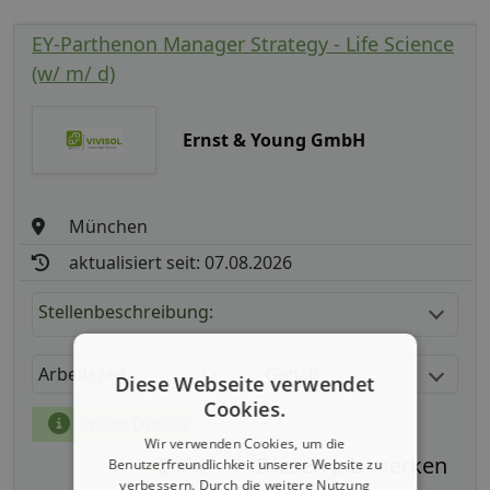
EY-Parthenon Manager Strategy - Life Science
(w/ m/ d)
Ernst & Young GmbH
München
aktualisiert seit: 07.08.2026
Stellenbeschreibung:
Arbeitszeit
Gehalt
Diese Webseite verwendet
Cookies.
mehr Details
Wir verwenden Cookies, um die
Benutzerfreundlichkeit unserer Website zu
Teilen
verbessern. Durch die weitere Nutzung