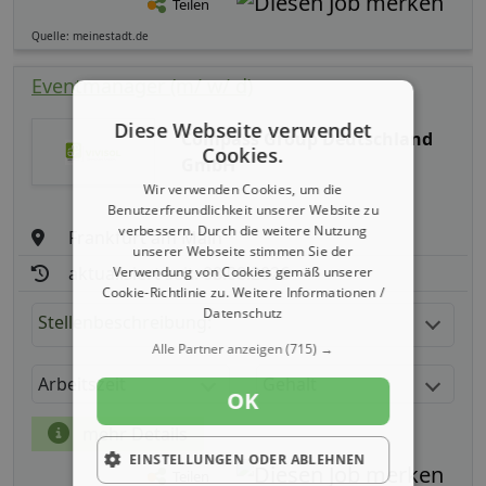
Teilen
Quelle: meinestadt.de
Eventmanager (m/ w/ d)
Diese Webseite verwendet
Compass Group Deutschland
Cookies.
GmbH
Wir verwenden Cookies, um die
Benutzerfreundlichkeit unserer Website zu
verbessern. Durch die weitere Nutzung
Frankfurt am Main
unserer Webseite stimmen Sie der
aktualisiert seit: 08.08.2026
Verwendung von Cookies gemäß unserer
Cookie-Richtlinie zu.
Weitere Informationen /
Datenschutz
Stellenbeschreibung:
Alle Partner anzeigen
(715) →
Arbeitszeit
Gehalt
OK
mehr Details
EINSTELLUNGEN ODER ABLEHNEN
Teilen