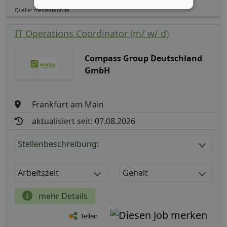
Quelle: meinestadt.de
IT Operations Coordinator (m/ w/ d)
Compass Group Deutschland
GmbH
Frankfurt am Main
aktualisiert seit: 07.08.2026
Stellenbeschreibung:
Arbeitszeit
Gehalt
mehr Details
Teilen