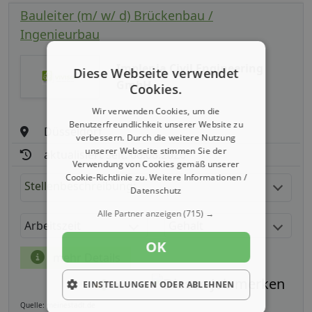
Bauleiter (m/ w/ d) Brückenbau /
Ingenieurbau
Implenia Civil Engineering
Diese Webseite verwendet
GmbH
Cookies.
Wir verwenden Cookies, um die
Benutzerfreundlichkeit unserer Website zu
Düsseldorf
verbessern. Durch die weitere Nutzung
unserer Webseite stimmen Sie der
aktualisiert seit: 06.08.2026
Verwendung von Cookies gemäß unserer
Cookie-Richtlinie zu.
Weitere Informationen /
Stellenbeschreibung:
Datenschutz
Alle Partner anzeigen
(715) →
Arbeitszeit
Gehalt
OK
mehr Details
EINSTELLUNGEN ODER ABLEHNEN
Teilen
Quelle: meinestadt.de