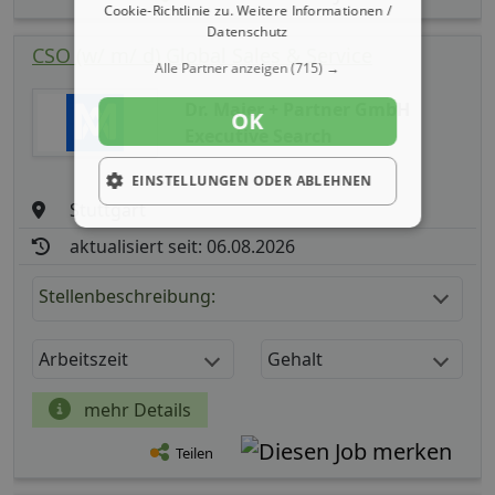
Cookie-Richtlinie zu.
Weitere Informationen /
Datenschutz
CSO (w/ m/ d) Global Sales & Service
Alle Partner anzeigen
(715) →
Dr. Maier + Partner GmbH
OK
Executive Search
EINSTELLUNGEN ODER ABLEHNEN
Stuttgart
aktualisiert seit: 06.08.2026
Stellenbeschreibung:
Arbeitszeit
Gehalt
mehr Details
Teilen