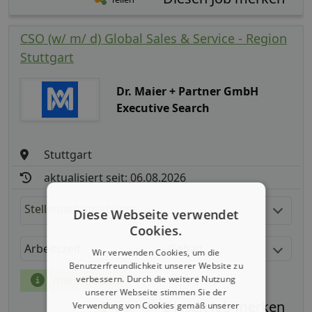
CSO (w/ m/ d) Global Sales & Service - Region
Stuttgart
Dr. Maier + Partner GmbH
Executive Search
Stuttgart
aktualisiert seit: 06.08.2026
Stellenbeschreibung:
Diese Webseite verwendet
Cookies.
Arbeitszeit
Gehalt
Wir verwenden Cookies, um die
Benutzerfreundlichkeit unserer Website zu
verbessern. Durch die weitere Nutzung
mehr Details
unserer Webseite stimmen Sie der
Verwendung von Cookies gemäß unserer
Teilen