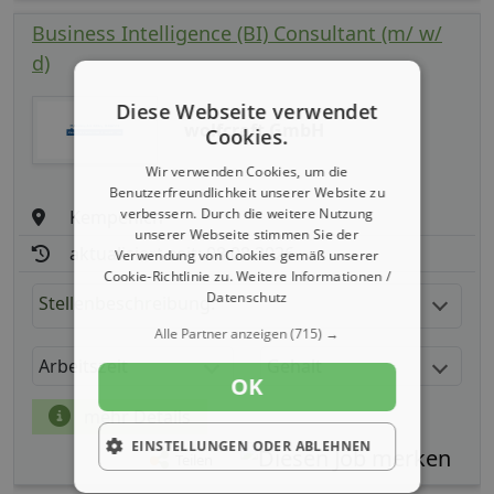
Business Intelligence (BI) Consultant (m/ w/
d)
Diese Webseite verwendet
wolfcraft GmbH
Cookies.
Wir verwenden Cookies, um die
Benutzerfreundlichkeit unserer Website zu
verbessern. Durch die weitere Nutzung
Kempenich
unserer Webseite stimmen Sie der
aktualisiert seit: 08.08.2026
Verwendung von Cookies gemäß unserer
Cookie-Richtlinie zu.
Weitere Informationen /
Datenschutz
Stellenbeschreibung:
Alle Partner anzeigen
(715) →
Arbeitszeit
Gehalt
OK
mehr Details
EINSTELLUNGEN ODER ABLEHNEN
Teilen