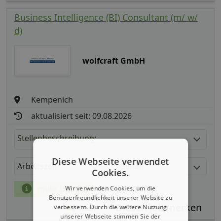
Business Intelligence (BI) Consultant (m/ w/
d)
wolfcraft GmbH
Kempenich
aktualisiert seit: 09.08.2026
Stellenbeschreibung:
Diese Webseite verwendet
Arbeitszeit
Gehalt
Cookies.
mehr Details
Wir verwenden Cookies, um die
Benutzerfreundlichkeit unserer Website zu
verbessern. Durch die weitere Nutzung
Teilen
unserer Webseite stimmen Sie der