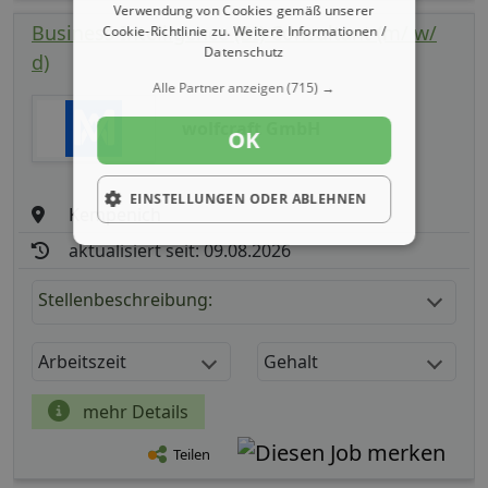
Verwendung von Cookies gemäß unserer
Business Intelligence (BI) Consultant (m/ w/
Cookie-Richtlinie zu.
Weitere Informationen /
Datenschutz
d)
Alle Partner anzeigen
(715) →
wolfcraft GmbH
OK
EINSTELLUNGEN ODER ABLEHNEN
Kempenich
aktualisiert seit: 09.08.2026
Stellenbeschreibung:
Arbeitszeit
Gehalt
mehr Details
Teilen