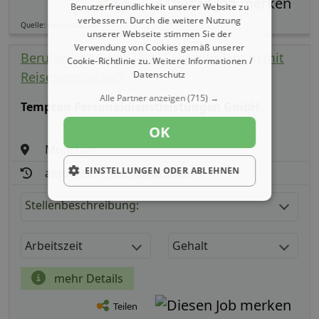
Teilen
Benutzerfreundlichkeit unserer Website zu
verbessern. Durch die weitere Nutzung
Quelle: meinestadt.de
unserer Webseite stimmen Sie der
Verwendung von Cookies gemäß unserer
Berufskraftfahrer/ LKW-Fahrer (m/ w/ d) mit
Cookie-Richtlinie zu.
Weitere Informationen /
Reisebereitschaft
Datenschutz
Alle Partner anzeigen
(715) →
Tempton Personaldienstleistungen GmbH
OK
München
EINSTELLUNGEN ODER ABLEHNEN
aktualisiert seit: 08.08.2026
Stellenbeschreibung:
Arbeitszeit
Gehalt
mehr Details
Teilen