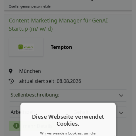
Quelle: germanpersonnel.de
Content Marketing Manager für GenAI
Startup (m/ w/ d)
Tempton
München
aktualisiert seit: 08.08.2026
Stellenbeschreibung:
Arbeitszeit
Gehalt
Diese Webseite verwendet
Cookies.
mehr Details
Wir verwenden Cookies, um die