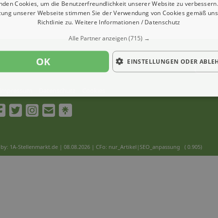
nden Cookies, um die Benutzerfreundlichkeit unserer Website zu verbessern.
zung unserer Webseite stimmen Sie der Verwendung von Cookies gemäß uns
Richtlinie zu.
Weitere Informationen / Datenschutz
Alle Partner anzeigen
(715) →
OK
EINSTELLUNGEN ODER ABLE
Ver
Impressum
Datenschutz
Cookies
by: 1A-Stellenmarkt.de | 08.08.2026
| CFo: nur_Artikel|SEO_anpassung ( 0.905)