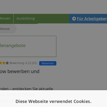
Messen
Ausbildung
Für Arbeitgeber
Retzow
llenangebote
Bewertung:
4,22
(
23
)
Bewerten
tzow bewerben und
finden – entdecken Sie aktuelle
ung direkt in Retzow.
b-Suchanzeige jetzt inserieren
Diese Webseite verwendet Cookies.