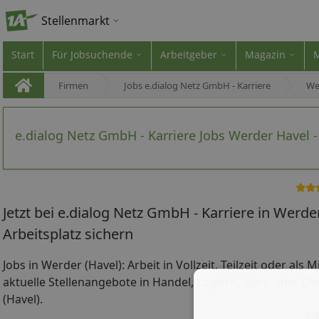
Stellenmarkt
Start
Für Jobsuchende
Arbeitgeber
Magazin
Firmen
Jobs e.dialog Netz GmbH - Karriere
We
e.dialog Netz GmbH - Karriere Jobs Werder Havel 
Jetzt bei e.dialog Netz GmbH - Karriere in Werd
Arbeitsplatz sichern
Jobs in Werder (Havel): Arbeit in Vollzeit, Teilzeit oder als
aktuelle Stellenangebote in Handel, Logistik, Büro oder Di
(Havel).
Jo