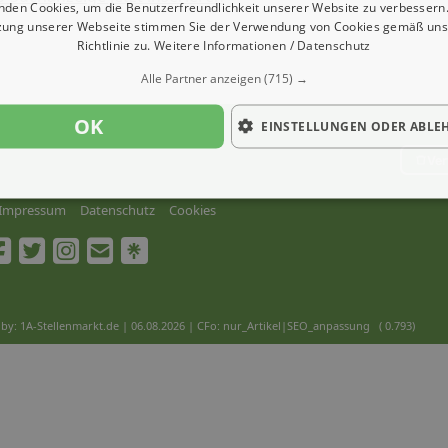
nden Cookies, um die Benutzerfreundlichkeit unserer Website zu verbessern.
zung unserer Webseite stimmen Sie der Verwendung von Cookies gemäß uns
Richtlinie zu.
Weitere Informationen / Datenschutz
Alle Partner anzeigen
(715) →
OK
EINSTELLUNGEN ODER ABLE
Ver
Impressum
Datenschutz
Cookies
by: 1A-Stellenmarkt.de | 06.08.2026
| CFo: nur_Artikel|SEO_anpassung ( 0.793)