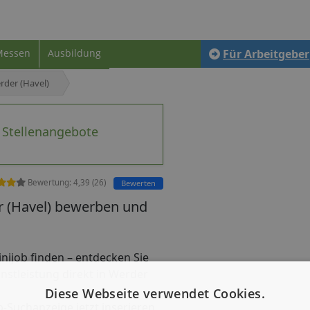
Messen
Ausbildung
Für Arbeitgeber
rder (Havel)
- Stellenangebote
Bewertung:
4,39
(
26
)
Bewerten
er (Havel) bewerben und
 Minijob finden – entdecken Sie
enstleistung direkt in Werder
Diese Webseite verwendet Cookies.
b-Suchanzeige jetzt inserieren