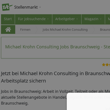
Stellenmarkt
Start
Für Jobsuchende
Arbeitgeber
Magazin
Firmen
Jobs Michael Krohn Consulting
Braun
Michael Krohn Consulting Jobs Braunschweig - St
Jetzt bei Michael Krohn Consulting in Braunsc
Arbeitsplatz sichern
Jobs in Braunschweig: Arbeit in Vollzeit, Teilzeit oder als M
aktuelle Stellenangebote in Handel, Logistik, Büro oder Die
Braunschweig.
Jo