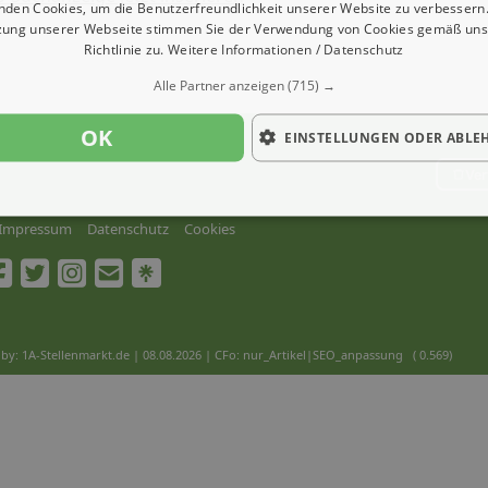
nden Cookies, um die Benutzerfreundlichkeit unserer Website zu verbessern.
zung unserer Webseite stimmen Sie der Verwendung von Cookies gemäß uns
Richtlinie zu.
Weitere Informationen / Datenschutz
Alle Partner anzeigen
(715) →
OK
EINSTELLUNGEN ODER ABLE
Ver
Impressum
Datenschutz
Cookies
by: 1A-Stellenmarkt.de | 08.08.2026
| CFo: nur_Artikel|SEO_anpassung ( 0.569)