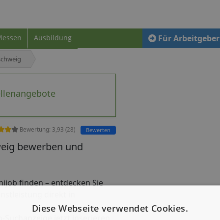
Messen
Ausbildung
Für Arbeitgeber
schweig
ellenangebote
Bewertung:
3,93
(
28
)
Bewerten
hweig bewerben und
inijob finden – entdecken Sie
nstleistung direkt in
Diese Webseite verwendet Cookies.
b-Suchanzeige jetzt inserieren