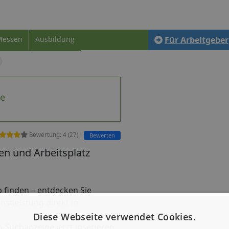
Messen
Ausbildung
Für Arbeitgeber
te
Bewertung:
4
(
27
)
Bewerten
n und Arbeitsplatz
ob finden – entdecken Sie
nstleistung direkt in
Diese Webseite verwendet Cookies.
b-Suchanzeige jetzt inserieren