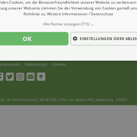
nden Cookies, um die Benutzerfreundlichkeit unserer Website zu verbessern.
zung unserer Webseite stimmen Sie der Verwendung von Cookies gemäß uns
Richtlinie zu.
Weitere Informationen / Datenschutz
Alle Partner anzeigen
(715) →
OK
EINSTELLUNGEN ODER ABLE
Ver
Impressum
Datenschutz
Cookies
by: 1A-Stellenmarkt.de | 08.08.2026
| CFo: nur_Artikel|SEO_anpassung ( 0.627)