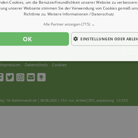
nden Cookies, um die Benutzerfreundlichkeit unserer Website zu verbessern.
zung unserer Webseite stimmen Sie der Verwendung von Cookies gemäß uns
Richtlinie zu.
Weitere Informationen / Datenschutz
Alle Partner anzeigen
(715) →
OK
EINSTELLUNGEN ODER ABLE
Ver
Impressum
Datenschutz
Cookies
by: 1A-Stellenmarkt.de | 08.08.2026
| CFo: nur_Artikel|SEO_anpassung ( 0.531)