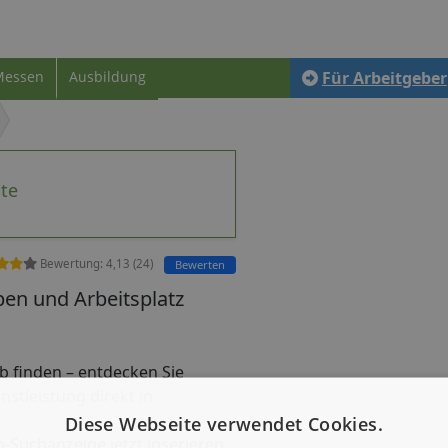
Messen
Ausbildung
Für Arbeitgeber
te
Bewertung:
4,13
(
24
)
Bewerten
en und Arbeitsplatz
job finden – entdecken Sie
nstleistung direkt in
Diese Webseite verwendet Cookies.
b-Suchanzeige jetzt inserieren