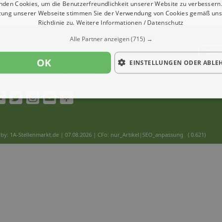
nden Cookies, um die Benutzerfreundlichkeit unserer Website zu verbessern.
zung unserer Webseite stimmen Sie der Verwendung von Cookies gemäß uns
Richtlinie zu.
Weitere Informationen / Datenschutz
Alle Partner anzeigen
(715) →
Ver
OK
EINSTELLUNGEN ODER ABLE
Impressum
Datenschutz
Cookies
by: 1A-Stellenmarkt.de | 07.08.2026
| CFo: nur_Artikel|SEO_anpassung ( 0.621)