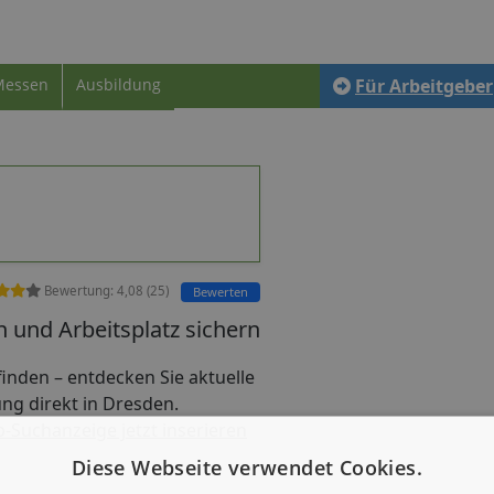
Messen
Ausbildung
Für Arbeitgeber
Bewertung:
4,08
(
25
)
Bewerten
 und Arbeitsplatz sichern
b finden – entdecken Sie aktuelle
ung direkt in Dresden.
b-Suchanzeige jetzt inserieren
Diese Webseite verwendet Cookies.