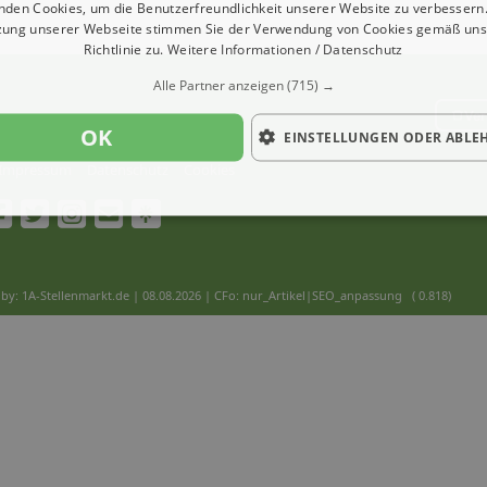
nden Cookies, um die Benutzerfreundlichkeit unserer Website zu verbessern.
zung unserer Webseite stimmen Sie der Verwendung von Cookies gemäß uns
Richtlinie zu.
Weitere Informationen / Datenschutz
Alle Partner anzeigen
(715) →
Ver
OK
EINSTELLUNGEN ODER ABLE
Impressum
Datenschutz
Cookies
by: 1A-Stellenmarkt.de | 08.08.2026
| CFo: nur_Artikel|SEO_anpassung ( 0.818)