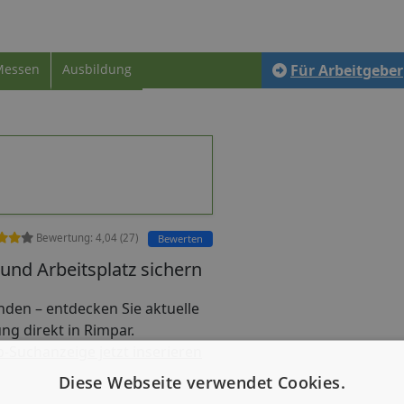
Messen
Ausbildung
Für Arbeitgeber
Bewertung:
4,04
(
27
)
Bewerten
und Arbeitsplatz sichern
finden – entdecken Sie aktuelle
ng direkt in Rimpar.
b-Suchanzeige jetzt inserieren
Diese Webseite verwendet Cookies.