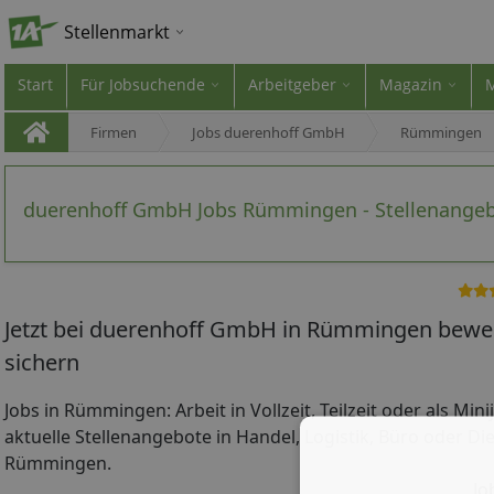
Stellenmarkt
Start
Für Jobsuchende
Arbeitgeber
Magazin
Firmen
Jobs duerenhoff GmbH
Rümmingen
duerenhoff GmbH Jobs Rümmingen - Stellenange
Jetzt bei duerenhoff GmbH in Rümmingen bewer
sichern
Jobs in Rümmingen: Arbeit in Vollzeit, Teilzeit oder als Min
aktuelle Stellenangebote in Handel, Logistik, Büro oder Die
Rümmingen.
Jo