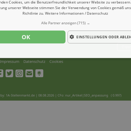
nden Cookies, um die Benutzerfreundlichkeit unserer Website zu verbessern.
zung unserer Webseite stimmen Sie der Verwendung von Cookies gemäß uns
Richtlinie zu.
Weitere Informationen / Datenschutz
Alle Partner anzeigen
(715) →
OK
EINSTELLUNGEN ODER ABLE
Ver
Impressum
Datenschutz
Cookies
by: 1A-Stellenmarkt.de | 08.08.2026
| CFo: nur_Artikel|SEO_anpassung ( 0.997)