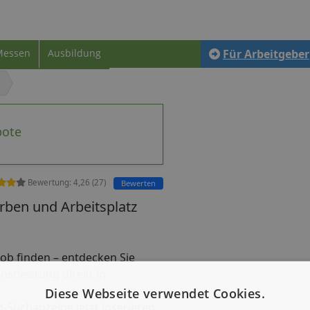
Messen
Ausbildung
Für Arbeitgeber
bote
Bewertung:
4,26
(
27
)
Bewerten
ben und Arbeitsplatz
ijob finden – entdecken Sie
nstleistung direkt in
Diese Webseite verwendet Cookies.
b-Suchanzeige jetzt inserieren