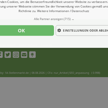
nden Cookies, um die Benutzerfreundlichkeit unserer Website zu verbessern.
zung unserer Webseite stimmen Sie der Verwendung von Cookies gemäß uns
Richtlinie zu.
Weitere Informationen / Datenschutz
Alle Partner anzeigen
(715) →
OK
EINSTELLUNGEN ODER ABLE
Ver
Impressum
Datenschutz
Cookies
by: 1A-Stellenmarkt.de | 08.08.2026
| CFo: nur_Artikel|SEO_anpassung ( 0.998)