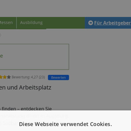
Messen
Ausbildung
Für Arbeitgeber
te
Bewertung:
4,27
(
23
)
Bewerten
n und Arbeitsplatz
ob finden – entdecken Sie
enstleistung direkt in Augsburg.
b-Suchanzeige jetzt inserieren
Diese Webseite verwendet Cookies.