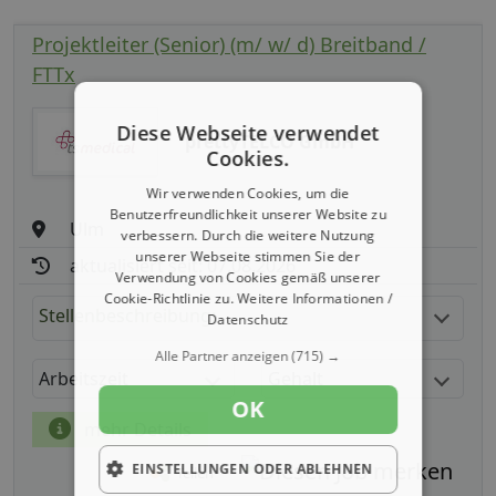
Projektleiter (Senior) (m/ w/ d) Breitband /
FTTx
Diese Webseite verwendet
prettyTELCO GmbH
Cookies.
Wir verwenden Cookies, um die
Benutzerfreundlichkeit unserer Website zu
Ulm
verbessern. Durch die weitere Nutzung
unserer Webseite stimmen Sie der
aktualisiert seit: 07.08.2026
Verwendung von Cookies gemäß unserer
Cookie-Richtlinie zu.
Weitere Informationen /
Stellenbeschreibung:
Datenschutz
Alle Partner anzeigen
(715) →
Arbeitszeit
Gehalt
OK
mehr Details
EINSTELLUNGEN ODER ABLEHNEN
Teilen