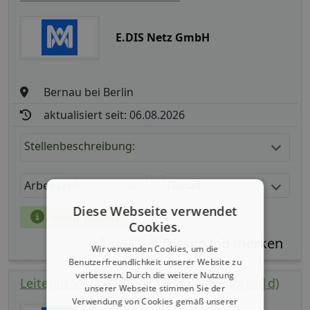
E.DIS Netz GmbH
Bernau bei Berlin
aktualisiert seit: 06.08.2026
Stellenbeschreibung:
Arbeitszeit
Gehalt
Diese Webseite verwendet
mehr Details
Cookies.
Teilen
Wir verwenden Cookies, um die
Benutzerfreundlichkeit unserer Website zu
verbessern. Durch die weitere Nutzung
Leiter:in Steuern & Tax Compliance (m|w|d)
unserer Webseite stimmen Sie der
Verwendung von Cookies gemäß unserer