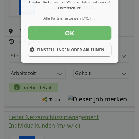
Cookie-Richtlinie zu.
Weitere Informationen /
E.DIS Netz GmbH
Datenschutz
Alle Partner anzeigen
(715) →
Bernau bei Berlin
OK
aktualisiert seit: 06.08.2026
EINSTELLUNGEN ODER ABLEHNEN
Stellenbeschreibung:
Arbeitszeit
Gehalt
mehr Details
Teilen
Leiter Netzanschlussmanagement
Individualkunden (m/ w/ d)