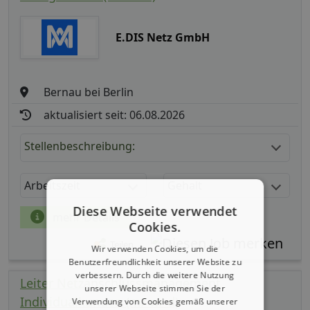
E.DIS Netz GmbH
Bernau bei Berlin
aktualisiert seit: 06.08.2026
Stellenbeschreibung:
Arbeitszeit
Gehalt
Diese Webseite verwendet
mehr Details
Cookies.
Teilen
Wir verwenden Cookies, um die
Benutzerfreundlichkeit unserer Website zu
verbessern. Durch die weitere Nutzung
Leiter Netzanschlussmanagement
unserer Webseite stimmen Sie der
Individualkunden (m/ w/ d)
Verwendung von Cookies gemäß unserer