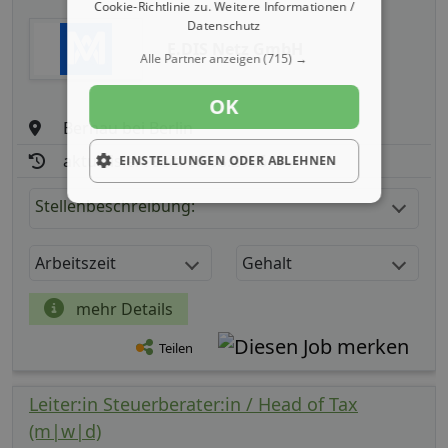
Cookie-Richtlinie zu.
Weitere Informationen /
Datenschutz
E.DIS Netz GmbH
Alle Partner anzeigen
(715) →
OK
Bernau bei Berlin
aktualisiert seit: 06.08.2026
EINSTELLUNGEN ODER ABLEHNEN
Stellenbeschreibung:
Arbeitszeit
Gehalt
mehr Details
Teilen
Leiter:in Steuerberater:in / Head of Tax
(m|w|d)