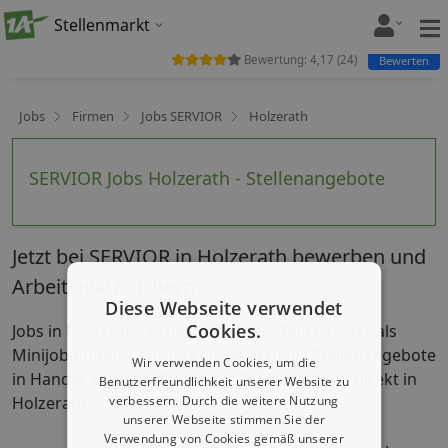
Stellenmarkt
Bewertung:
4,17
(
24
)
Bewerten
Jobs
Firmen
Jobs SERVIOR
Holzerath
SERVIOR Jobs Holzerath - Stellenangebote
Jetzt bei SERVIOR in Holzerath bewerben und
Arbeitsplatz sichern
Diese Webseite verwendet
Cookies.
Jobs in Holzerath: Arbeit in Vollzeit, Teilzeit oder als
Minijob finden – entdecken Sie aktuelle Stellenangebote
Wir verwenden Cookies, um die
in Handel, Logistik, Büro oder Dienstleistung direkt in
Benutzerfreundlichkeit unserer Website zu
Holzerath.
verbessern. Durch die weitere Nutzung
unserer Webseite stimmen Sie der
Verwendung von Cookies gemäß unserer