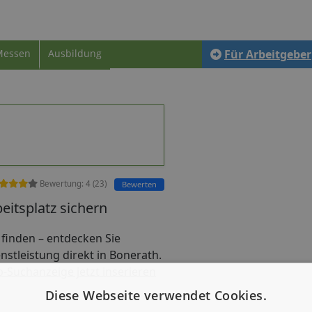
Messen
Ausbildung
Für Arbeitgeber
Bewertung:
4
(
23
)
Bewerten
eitsplatz sichern
ob finden – entdecken Sie
nstleistung direkt in Bonerath.
b-Suchanzeige jetzt inserieren
Diese Webseite verwendet Cookies.