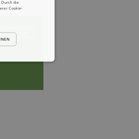
 Durch die
erer Cookie-
trag widerrufen
HNEN