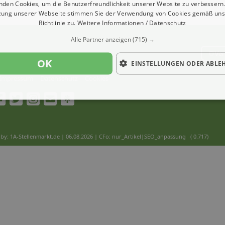
nden Cookies, um die Benutzerfreundlichkeit unserer Website zu verbessern.
zung unserer Webseite stimmen Sie der Verwendung von Cookies gemäß uns
Richtlinie zu.
Weitere Informationen / Datenschutz
Alle Partner anzeigen
(715) →
Ver
OK
EINSTELLUNGEN ODER ABLE
Impressum
Datenschutz
Cookies
by: 1A-Stellenmarkt.de | 06.08.2026
| CFo: nur_Artikel|SEO_anpassung ( 0.717)