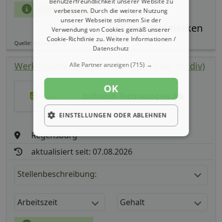
Benutzerfreundlichkeit unserer Website zu
mehr Details
verbessern. Durch die weitere Nutzung
unserer Webseite stimmen Sie der
Teilen
Verwendung von Cookies gemäß unserer
Cookie-Richtlinie zu.
Weitere Informationen /
Quelle: meinestadt.de
Datenschutz
Werkstudent: Business Continuity (w/ m/ div)
Alle Partner anzeigen
(715) →
OK
Infineon Technologies AG
EINSTELLUNGEN ODER ABLEHNEN
Regensburg
aktualisiert seit: 07.08.2026
Stellenbeschreibung:
Arbeitszeit
Gehalt