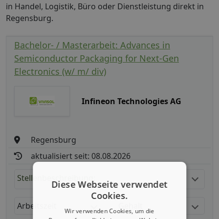
in Handel, Logistik, Büro oder Dienstleistung direkt in
Regensburg.
Bachelor- / Masterarbeit: Advances in
Semiconductor Packaging for Next-Gen
Electronics (w/ m/ div)
Infineon Technologies AG
Regensburg
aktualisiert seit: 08.08.2026
Stellenbeschreibung:
Diese Webseite verwendet
Cookies.
Arbeitszeit
Gehalt
Wir verwenden Cookies, um die