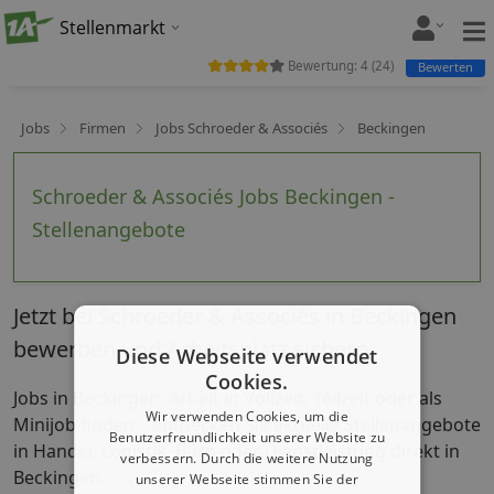
Stellenmarkt
Bewertung:
4
(
24
)
Bewerten
Jobs
Firmen
Jobs Schroeder & Associés
Beckingen
Schroeder & Associés Jobs Beckingen -
Stellenangebote
Jetzt bei Schroeder & Associés in Beckingen
bewerben und Arbeitsplatz sichern
Diese Webseite verwendet
Cookies.
Jobs in Beckingen: Arbeit in Vollzeit, Teilzeit oder als
Wir verwenden Cookies, um die
Minijob finden – entdecken Sie aktuelle Stellenangebote
Benutzerfreundlichkeit unserer Website zu
in Handel, Logistik, Büro oder Dienstleistung direkt in
verbessern. Durch die weitere Nutzung
Beckingen.
unserer Webseite stimmen Sie der