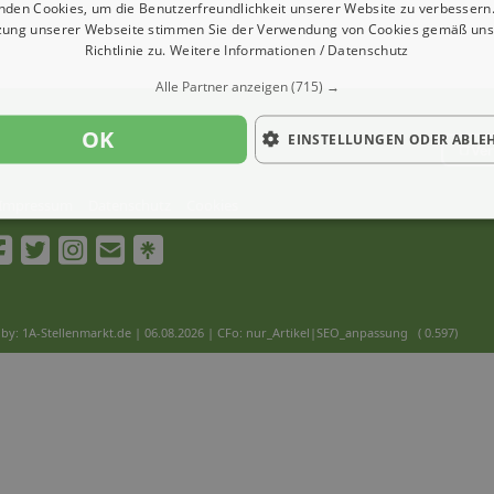
nden Cookies, um die Benutzerfreundlichkeit unserer Website zu verbessern.
zung unserer Webseite stimmen Sie der Verwendung von Cookies gemäß uns
Richtlinie zu.
Weitere Informationen / Datenschutz
Alle Partner anzeigen
(715) →
OK
EINSTELLUNGEN ODER ABLE
Ver
Impressum
Datenschutz
Cookies
by: 1A-Stellenmarkt.de | 06.08.2026
| CFo: nur_Artikel|SEO_anpassung ( 0.597)