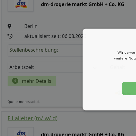
dm-drogerie markt GmbH + Co. KG
Berlin
aktualisiert seit: 06.08.2026
Stellenbeschreibung:
Wir verwe
weitere Nut
Arbeitszeit
Gehalt
mehr Details
Teilen
Quelle: meinestadt.de
Filialleiter (m/ w/ d)
dm-drogerie markt GmbH + Co. KG