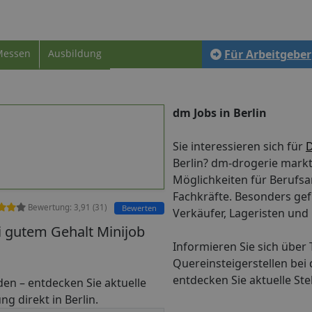
Messen
Ausbildung
Für Arbeitgeber
dm Jobs in Berlin
Sie interessieren sich für
D
Berlin? dm-drogerie markt 
Möglichkeiten für Berufs
Fachkräfte. Besonders gef
Bewertung:
3,91
(
31
)
Bewerten
Verkäufer, Lageristen und Fi
ei gutem Gehalt Minijob
Informieren Sie sich über T
Quereinsteigerstellen bei 
entdecken Sie aktuelle St
inden – entdecken Sie aktuelle
ng direkt in Berlin.