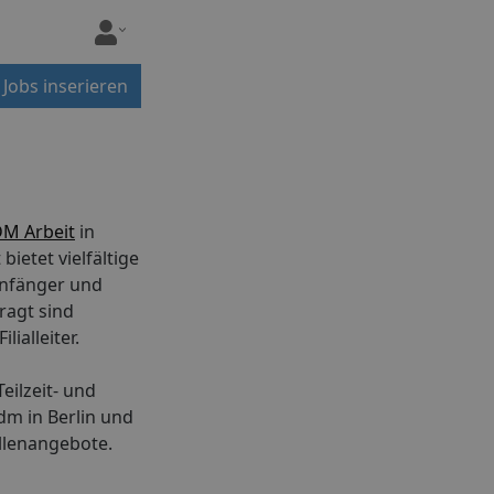
Jobs inserieren
M Arbeit
in
bietet vielfältige
anfänger und
ragt sind
lialleiter.
eilzeit- und
dm in Berlin und
ellenangebote.