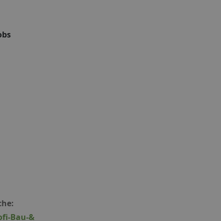
obs
che:
ofi-Bau-&