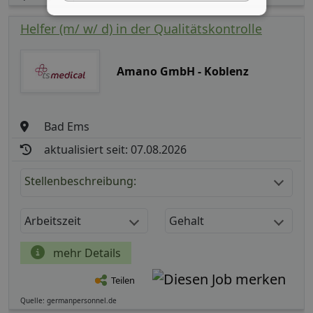
Helfer (m/ w/ d) in der Qualitätskontrolle
Amano GmbH - Koblenz
Bad Ems
aktualisiert seit: 07.08.2026
Stellenbeschreibung:
Arbeitszeit
Gehalt
mehr Details
Teilen
Quelle: germanpersonnel.de