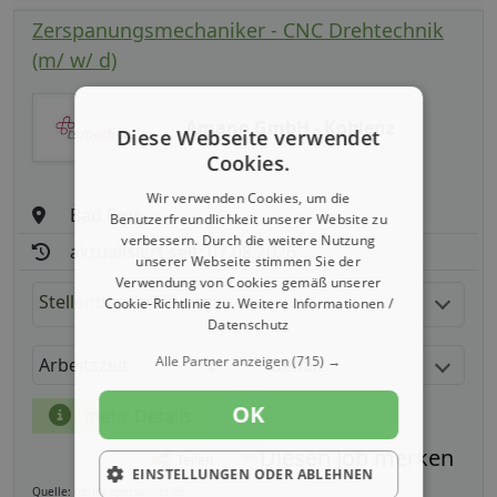
Zerspanungsmechaniker - CNC Drehtechnik
(m/ w/ d)
Amano GmbH - Koblenz
Diese Webseite verwendet
Cookies.
Wir verwenden Cookies, um die
Bad Ems
Benutzerfreundlichkeit unserer Website zu
verbessern. Durch die weitere Nutzung
aktualisiert seit: 07.08.2026
unserer Webseite stimmen Sie der
Verwendung von Cookies gemäß unserer
Stellenbeschreibung:
Cookie-Richtlinie zu.
Weitere Informationen /
Datenschutz
Alle Partner anzeigen
(715) →
Arbeitszeit
Gehalt
OK
mehr Details
Teilen
EINSTELLUNGEN ODER ABLEHNEN
Quelle: germanpersonnel.de