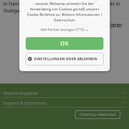
in Handel, Logistik, Büro oder Dienstleistung direkt in
unserer Webseite stimmen Sie der
Verwendung von Cookies gemäß unserer
Stuttgart.
Cookie-Richtlinie zu.
Weitere Informationen /
Datenschutz
Job-Suchanzeige jetzt inserieren
Alle Partner anzeigen
(715) →
OK
EINSTELLUNGEN ODER ABLEHNEN
Weitere Angebote
Support & Impressum
Vertrag widerrufen